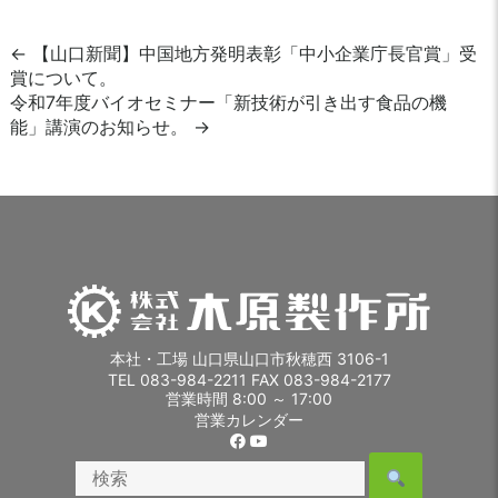
投
←
【山口新聞】中国地方発明表彰「中小企業庁長官賞」受
賞について。
稿
令和7年度バイオセミナー「新技術が引き出す食品の機
能」講演のお知らせ。
→
ナ
ビ
ゲ
ー
シ
ョ
本社・工場 山口県山口市秋穂西 3106-1
TEL 083-984-2211 FAX 083-984-2177
ン
営業時間 8:00 ～ 17:00
営業カレンダー