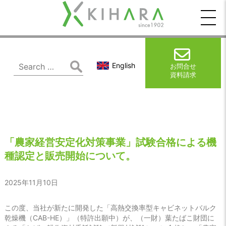
木
原
製
Search
English
お問合せ
for:
資料請求
作
所
「農家経営安定化対策事業」試験合格による機
種認定と販売開始について。
2025年11月10日
この度、当社が新たに開発した「高熱交換率型キャビネットバルク
乾燥機（CAB-HE）」（特許出願中）が、（一財）葉たばこ財団に