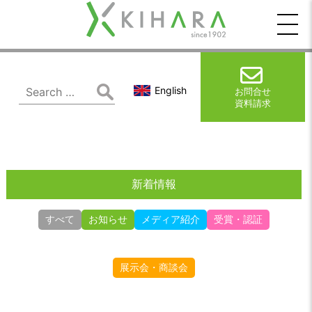
木
原
製
Search
English
お問合せ
for:
資料請求
作
所
新着情報
すべて
お知らせ
メディア紹介
受賞・認証
展示会・商談会