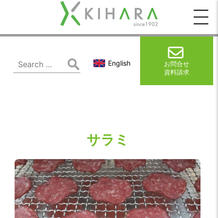
木
原
製
Search
English
お問合せ
for:
資料請求
作
所
サラミ