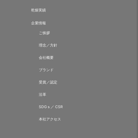
乾燥実績
企業情報
ご挨拶
理念／方針
会社概要
ブランド
受賞／認定
沿革
SDGｓ／ CSR
本社アクセス