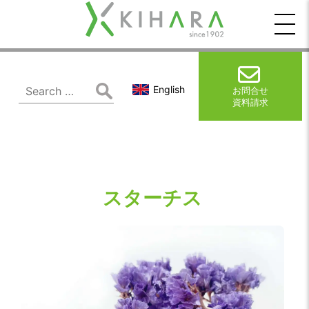
木
原
製
Search
English
お問合せ
for:
資料請求
作
所
スターチス