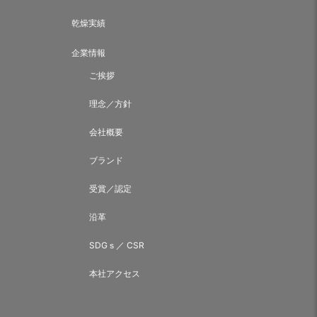
乾燥実績
企業情報
ご挨拶
理念／方針
会社概要
ブランド
受賞／認定
沿革
SDGｓ／ CSR
本社アクセス