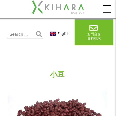
木
原
製
Search
English
お問合せ
for:
資料請求
作
所
小豆