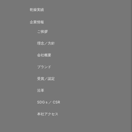
乾燥実績
企業情報
ご挨拶
理念／方針
会社概要
ブランド
受賞／認定
沿革
SDGｓ／ CSR
本社アクセス