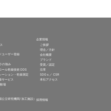
企業情報
ビス
ご挨拶
理念／方針
ドユーザー登録
会社概要
ブランド
ラの強み
受賞／認定
ール乾燥技術 DDS
沿革
レーション・乾燥測定
SDGｓ／ CSR
燥サービス
本社アクセス
試験場
国公立研究機関/ 加工施設）
採用情報