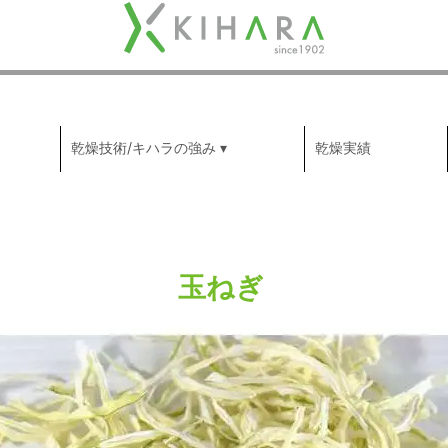
木
原
製
乾燥技術/キハラの強み
乾燥実績
作
所
玉ねぎ