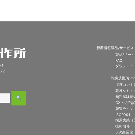
新着情報
製品/サービス
製品/サー
FAQ
-1
ダウンロー
177
乾燥技術/キハ
湿度コントロ
乾燥シミュ
無料試験乾
GX・組立
製造ライン
ISO9001
採用実績（
技術研修
6 次産業化