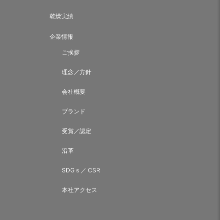
乾燥実績
企業情報
ご挨拶
理念／方針
会社概要
ブランド
受賞／認定
沿革
SDGｓ／ CSR
本社アクセス