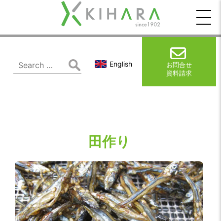
木
原
製
Search
English
お問合せ
for:
資料請求
作
所
田作り