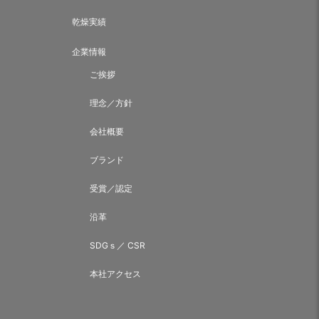
乾燥実績
企業情報
ご挨拶
理念／方針
会社概要
ブランド
受賞／認定
沿革
SDGｓ／ CSR
本社アクセス