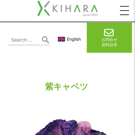
木
原
製
Search
English
お問合せ
for:
資料請求
作
所
紫キャベツ