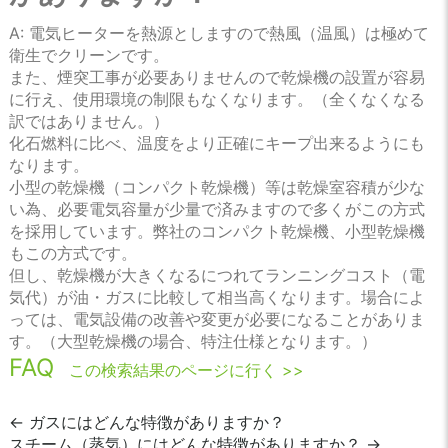
A: 電気ヒーターを熱源としますので熱風（温風）は極めて
衛生でクリーンです。
また、煙突工事が必要ありませんので乾燥機の設置が容易
に行え、使用環境の制限もなくなります。（全くなくなる
訳ではありません。）
化石燃料に比べ、温度をより正確にキープ出来るようにも
なります。
小型の乾燥機（コンパクト乾燥機）等は乾燥室容積が少な
い為、必要電気容量が少量で済みますので多くがこの方式
を採用しています。弊社のコンパクト乾燥機、小型乾燥機
もこの方式です。
但し、乾燥機が大きくなるにつれてランニングコスト（電
気代）が油・ガスに比較して相当高くなります。場合によ
っては、電気設備の改善や変更が必要になることがありま
す。（大型乾燥機の場合、特注仕様となります。）
FAQ
投
←
ガスにはどんな特徴がありますか？
スチーム（蒸気）にはどんな特徴がありますか？
→