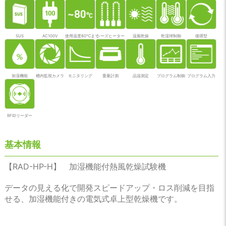
SUS
AC100V
使用温度80℃まで
シーズヒーター
温風乾燥
乾湿球制御
循環型
加湿機能
槽内監視カメラ
モニタリング
重量計測
品温測定
プログラム制御
プログラム入力
RFIDリーダー
基本情報
【RAD-HP-H】 加湿機能付熱風乾燥試験機
データの見える化で開発スピードアップ・ロス削減を目指
せる、加湿機能付きの電気式卓上型乾燥機です。