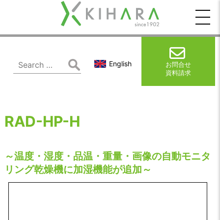
木
原
製
Search
English
お問合せ
for:
資料請求
作
所
RAD-HP-H
～温度・湿度・品温・重量・画像の自動モニタ
リング乾燥機に加湿機能が追加～