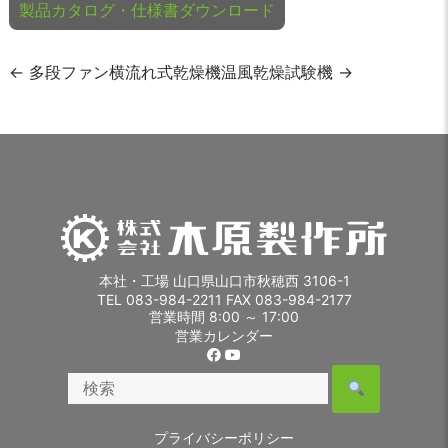
製品カタログ・仕様書ダウンロード
投
←
多段ファン横流れ式乾燥機
温風乾燥試験機
→
稿
ナ
ビ
ゲ
ー
本社・工場 山口県山口市秋穂西 3106-1
シ
TEL 083-984-2211 FAX 083-984-2177
営業時間 8:00 ～ 17:00
営業カレンダー
ョ
ン
プライバシーポリシー